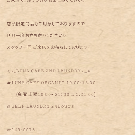
ご家族で、飾りつけをお楽しみください。
店頭限定商品もご用意しておりますので
ぜひ一度お立ち寄りください✨
スタッフ一同 ご来店をお待ちしております。
𓏸𓈒𓂃𝙻𝚄𝙽𝙰 𝙲𝙰𝙵𝙴 𝙰𝙽𝙳 𝙻𝙰𝚄𝙽𝙳𝚁𝚈𓂃𓈒𓏸
🫖𝙻𝚄𝙽𝙰 𝙲𝙰𝙵𝙴 𝙾𝚁𝙶𝙰𝙽𝙸𝙲 𝟷𝟶:𝟶𝟶-𝟷𝟾:𝟶𝟶
(金曜 土曜𝟷𝟶:𝟶𝟶- 𝟸𝟷: 𝟹𝟶 𝙻.𝙾.𝟸𝟷:𝟶𝟶)
🧺𝚂𝙴𝙻𝙵 𝙻𝙰𝚄𝙽𝙳𝚁𝚈 𝟸𝟺𝙷𝚘𝚞𝚛𝚜
〠𝟷𝟼𝟿-𝟶𝟶𝟽𝟻